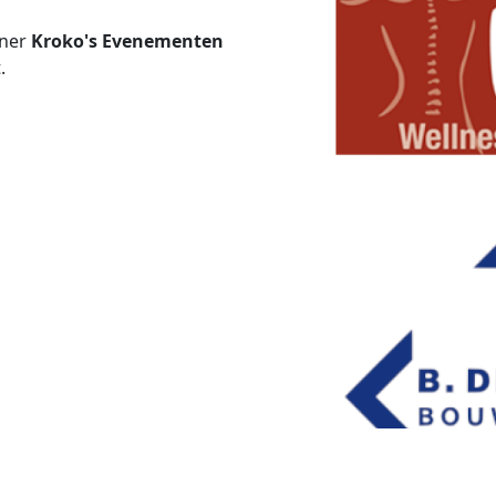
tner
Kroko's Evenementen
t.